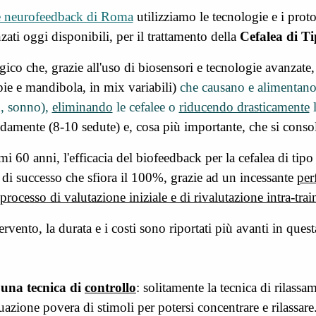
 e neurofeedback di Roma
utilizziamo le tecnologie e i prot
zati oggi disponibili, per il trattamento della
Cefalea di T
ico che, grazie all'uso di biosensori e tecnologie avanzate
pie e mandibola, in mix variabili)
che causano e alimentano l
x, sonno),
eliminando
le cefalee o
riducendo drasticamente
damente (8-10 sedute) e, cosa più importante, che si conso
mi 60 anni, l'efficacia del biofeedback per la cefalea di tipo 
di successo che sfiora il
100%,
grazie ad un incessante
per
processo di valutazione iniziale e di rivalutazione intra-tra
ervento, la durata e i costi sono riportati più avanti in quest
 una tecnica di
controllo
: solitamente la tecnica di rilassam
ituazione povera di stimoli per potersi concentrare e rilassar