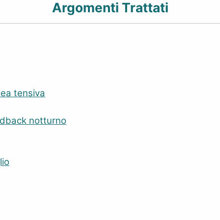
Argomenti Trattati
alea tensiva
eedback notturno
lio