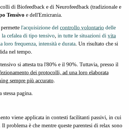
ocolli di Biofeedback e di Neurofeedback (tradizionale e
ipo Tensivo
e dell'Emicrania.
, permette
l'acquisizione del
controllo volontario
delle
a cefalea di tipo tensivo
,
in tutte le situazioni di
vita
la loro frequenza, intensità e durata
. U
n risultato che si
lida nel tempo.
tensivo si attesta tra l'80% e il 90%. Tuttavia, presso il
fezionamento dei protocolli, ad una loro elaborata
ining sempre più accurato
.
a stessa pagina.
ento viene applicata in contesti facilitanti passivi, in cui
e. Il problema è che mentre queste parentesi di relax sono