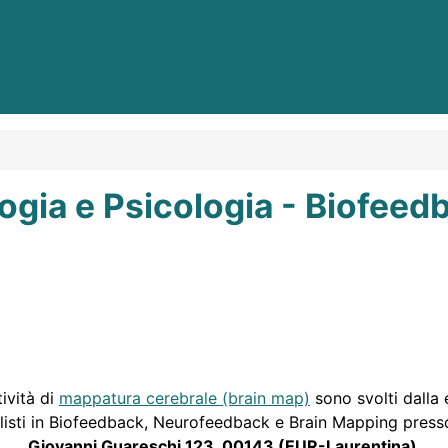
ogia e Psicologia - Biofeed
tività di
mappatura cerebrale (brain map)
sono svolti dalla
alisti in Biofeedback, Neurofeedback e Brain Mapping presso
Giovanni Guareschi 123, 00143 (EUR-Laurentina)
.