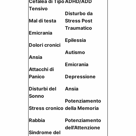
Cefalea di Tipo
ADHD/ADD
Tensivo
Disturbo da
Mal di testa
Stress Post
Traumatico
Emicrania
Epilessia
Dolori cronici
Autismo
Ansia
Emicrania
Attacchi di
Panico
Depressione
Disturbi del
Ansia
Sonno
Potenziamento
Stress cronico
della Memoria
Rabbia
Potenziamento
dell'Attenzione
Sindrome del