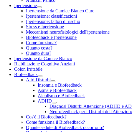
Attacchi Panico
Ipertensione
Ipertensione da Camice Bianco Cure
Ipertensione: classificazioni
Ipertensione: fattori di rischio
Stress e Ipertensione
Meccanismi neurofisiologici dell'ipertensione
Biofeedback e Ipertensione
Come funziona?
Quanto costa?
Quanto dura?
Ipertensione da Camice Bianco
Riabilitazione Cognitiva Anziani
Colon Irritabile
Biofeedback
Altri Disturbi
Insonnia e Biofeedback
Asma e Biofeedback
Alcolismo e Biofeedback
ADHD
Diagnosi Disturbi Attenzione (ADHD e A
Neurofeedback per i Disturbi dell'Attenzion
Cos'è il Biofeedback?
Come funziona il Biofeedback?
Quante sedute di Biofeedback occorrono?