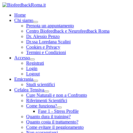
Home
Chi siamo
Prenota un appuntamento
Centro Biofeedback e Neurofeedback Roma
Dr. Alessio Penzo
Dr.ssa Loredana Scalini
Cookies e Privacy
Termini e Condizioni
Accesso
Registrati
Login
Logout
Emicrania
Studi scientifici
Cefalea Tensiva
Cure Naturali e non a Confronto
Riferimenti Scientifici
Come funziona?
Fase 1 - Stress Profile
Quanto dura il training?
Quanto costa il trattamento?
Come evitare il peggioramento
Non scoraggiarsi