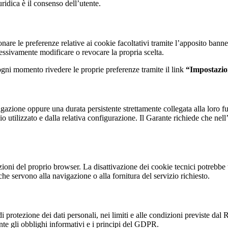
uridica è il consenso dell’utente.
ionare le preferenze relative ai cookie facoltativi tramite l’apposito bann
cessivamente modificare o revocare la propria scelta.
n ogni momento rivedere le proprie preferenze tramite il link
“Impostazio
igazione oppure una durata persistente strettamente collegata alla loro f
 utilizzato e dalla relativa configurazione. Il Garante richiede che nell’
azioni del proprio browser. La disattivazione dei cookie tecnici potrebbe
che servono alla navigazione o alla fornitura del servizio richiesto.
 di protezione dei dati personali, nei limiti e alle condizioni previste d
te gli obblighi informativi e i principi del GDPR.