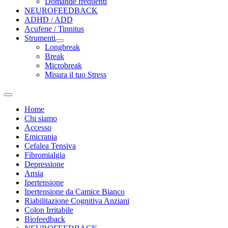
Domande frequenti
NEUROFEEDBACK
ADHD / ADD
Acufene / Tinnitus
Strumenti
Longbreak
Break
Microbreak
Misura il tuo Stress
Home
Chi siamo
Accesso
Emicrania
Cefalea Tensiva
Fibromialgia
Depressione
Ansia
Ipertensione
Ipertensione da Camice Bianco
Riabilitazione Cognitiva Anziani
Colon Irritabile
Biofeedback