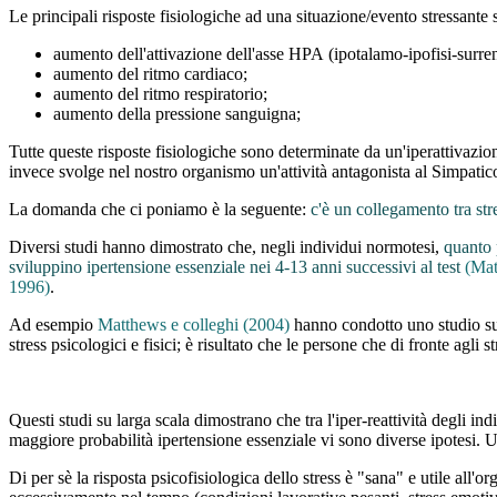
Le principali risposte fisiologiche ad una situazione/evento stressante 
aumento dell'attivazione dell'asse HPA (ipotalamo-ipofisi-surren
aumento del ritmo cardiaco;
aumento del ritmo respiratorio;
aumento della pressione sanguigna;
Tutte queste risposte fisiologiche sono determinate da un'iperattivazio
invece svolge nel nostro organismo un'attività antagonista al Simpati
La domanda che ci poniamo è la seguente:
c'è un collegamento tra str
Diversi studi hanno dimostrato che, negli individui normotesi,
quanto p
sviluppino ipertensione essenziale nei 4-13 anni successivi al test
(Mat
1996)
.
Ad esempio
Matthews e colleghi (2004)
hanno condotto uno studio su 
stress psicologici e fisici; è risultato che le persone che di fronte ag
Questi studi su larga scala dimostrano che tra l'iper-reattività degli ind
maggiore probabilità ipertensione essenziale vi sono diverse ipotesi. U
Di per sè la risposta psicofisiologica dello stress è "sana" e utile all'