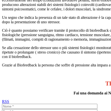
eccessivamente nel tempo (condizioni lavorative pesanti, stress emotivi
producono alterazioni stabili dei sistemi fisiologici coinvolti (cardiova
sintomi psicosomatici, come le cefalee, i dolori muscolari, la sindrome de
Un segno che indica la presenza di un tale stato di alterazione è la capac
dopo la presentazione di uno stressor.
Ciò è quanto possiamo verificare tramite il protocollo di biofeedback
fisiologiche (pressione sanguigna, ritmo cardiaco, tensione muscolare,
(filmati, immagini, compiti di ragionamento o memoria, immaginazione) 
Se alla cessazione dello stressor uno o più sistemi fisiologici monitora
ripetute o prolungate ( stress cronico) che causano il sintomo (ipertensi
con il biofeedback.
Grazie al Biofeedback la persona che soffre di pressione alta impara a r
T
Fai una domanda ai Neu
RSS