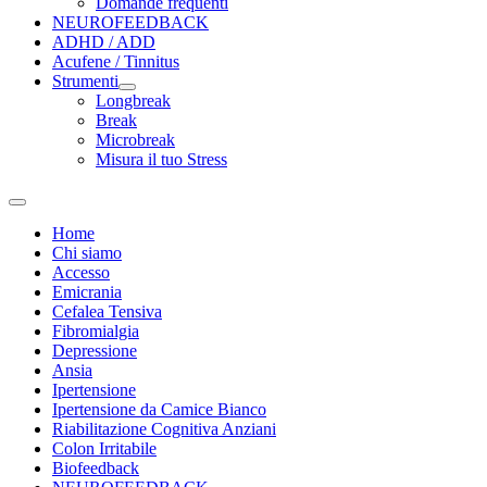
Domande frequenti
NEUROFEEDBACK
ADHD / ADD
Acufene / Tinnitus
Strumenti
Longbreak
Break
Microbreak
Misura il tuo Stress
Home
Chi siamo
Accesso
Emicrania
Cefalea Tensiva
Fibromialgia
Depressione
Ansia
Ipertensione
Ipertensione da Camice Bianco
Riabilitazione Cognitiva Anziani
Colon Irritabile
Biofeedback