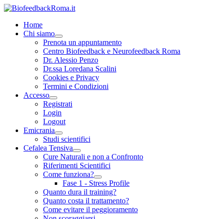
Home
Chi siamo
Prenota un appuntamento
Centro Biofeedback e Neurofeedback Roma
Dr. Alessio Penzo
Dr.ssa Loredana Scalini
Cookies e Privacy
Termini e Condizioni
Accesso
Registrati
Login
Logout
Emicrania
Studi scientifici
Cefalea Tensiva
Cure Naturali e non a Confronto
Riferimenti Scientifici
Come funziona?
Fase 1 - Stress Profile
Quanto dura il training?
Quanto costa il trattamento?
Come evitare il peggioramento
Non scoraggiarsi