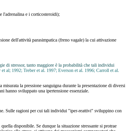
l'adrenalina e i corticosteroidi);
one dell'attività parasimpatica (freno vagale) la cui attivazione
ie di stressor, tanto maggiore è la probabilità che tali individui
 al; 1992; Treber et al. 1997; Everson et al. 1996; Carroll et al.
 misurata la pressione sanguigna durante la presentazione di diversi
 anni hanno sviluppato una ipertensione essenziale.
ne. Sulle ragioni per cui tali individui "iper-reattivi" sviluppino con
a quella disponibile. Se dunque la situazione stressante si protrae