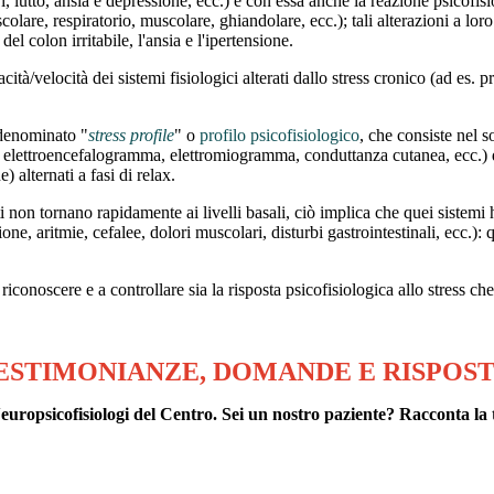
, lutto, ansia e depressione, ecc.) e con essa anche la reazione psicofis
scolare, respiratorio, muscolare, ghiandolare, ecc.); tali alterazioni a lo
l colon irritabile, l'ansia e l'ipertensione.
ità/velocità dei sistemi fisiologici alterati dallo stress cronico (ad es. 
 denominato "
stress profile
" o
profilo psicofisiologico
, che consiste nel s
 elettroencefalogramma, elettromiogramma, conduttanza cutanea, ecc.) du
alternati a fasi di relax.
ti non tornano rapidamente ai livelli basali, ciò implica che quei sistemi
one, aritmie, cefalee, dolori muscolari, disturbi gastrointestinali, ecc.):
iconoscere e a controllare sia la risposta psicofisiologica allo stress c
ESTIMONIANZE, DOMANDE E RISPOS
ropsicofisiologi del Centro. Sei un nostro paziente? Racconta la 