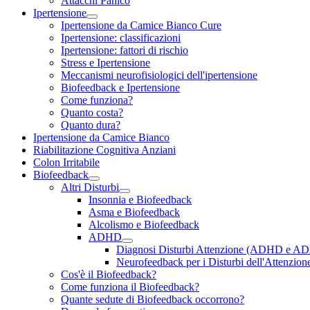
Attacchi Panico
Ipertensione
Ipertensione da Camice Bianco Cure
Ipertensione: classificazioni
Ipertensione: fattori di rischio
Stress e Ipertensione
Meccanismi neurofisiologici dell'ipertensione
Biofeedback e Ipertensione
Come funziona?
Quanto costa?
Quanto dura?
Ipertensione da Camice Bianco
Riabilitazione Cognitiva Anziani
Colon Irritabile
Biofeedback
Altri Disturbi
Insonnia e Biofeedback
Asma e Biofeedback
Alcolismo e Biofeedback
ADHD
Diagnosi Disturbi Attenzione (ADHD e A
Neurofeedback per i Disturbi dell'Attenzion
Cos'è il Biofeedback?
Come funziona il Biofeedback?
Quante sedute di Biofeedback occorrono?