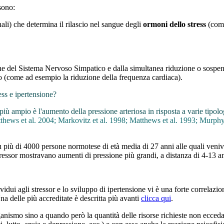
sono:
ali) che determina il rilascio nel sangue degli
ormoni dello stress
(come 
ne del Sistema Nervoso Simpatico e dalla simultanea riduzione o sospensi
co (come ad esempio la riduzione della frequenza cardiaca).
ess e ipertensione?
iù ampio è l'aumento della pressione arteriosa in risposta a varie tipolog
thews et al. 2004; Markovitz et al. 1998; Matthews et al. 1993; Murphy et
più di 4000 persone normotese di età media di 27 anni alle quali veniva
li stressor mostravano aumenti di pressione più grandi, a distanza di 4-13
ividui agli stressor e lo sviluppo di ipertensione vi è una forte correlazio
na delle più accreditate è descritta più avanti
clicca qui
.
organismo sino a quando però la quantità delle risorse richieste non ecced