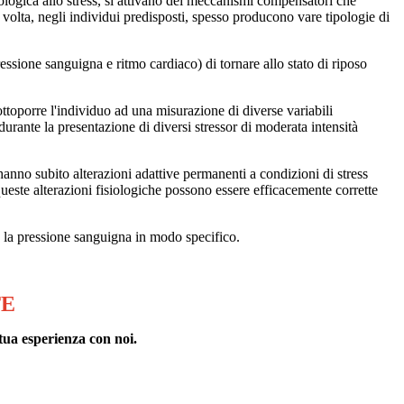
iologica allo stress, si attivano dei meccanismi compensatori che
ro volta, negli individui predisposti, spesso producono vare tipologie di
pressione sanguigna e ritmo cardiaco) di tornare allo stato di riposo
ottoporre l'individuo ad una misurazione di diverse variabili
rante la presentazione di diversi stressor di moderata intensità
 hanno subito alterazioni adattive permanenti a condizioni di stress
 queste alterazioni fisiologiche possono essere efficacemente corrette
he la pressione sanguigna in modo specifico.
TE
tua esperienza con noi.